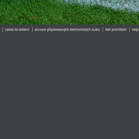
návod ke stažení
seznam připravovaných elektronických aukcí
test prohlížeče
help