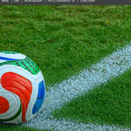
BASE
EBF
PB ACADEMY
PROCUREMENT TV
TOBOGAN